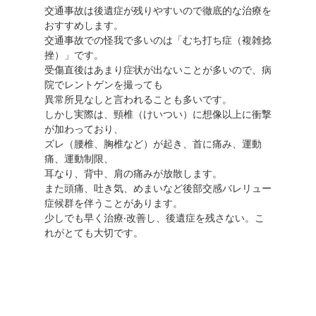
交通事故は後遺症が残りやすいので徹底的な治療を
おすすめします。
交通事故での怪我で多いのは「むち打ち症（複雑捻
挫）」です。
受傷直後はあまり症状が出ないことが多いので、病
院でレントゲンを撮っても
異常所⾒なしと⾔われることも多いです。
しかし実際は、頸椎（けいつい）に想像以上に衝撃
が加わっており、
ズレ（腰椎、胸椎など）が起き、⾸に痛み、運動
痛、運動制限、
⽿なり、背中、肩の痛みが放散します。
また頭痛、吐き気、めまいなど後部交感バレリュー
症候群を伴うことがあります。
少しでも早く治療‧改善し、後遺症を残さない。こ
れがとても⼤切です。