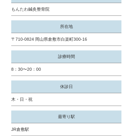
もんたわ鍼灸整⾻院
所在地
〒710-0824
岡⼭県倉敷市⽩楽町300-16
診療時間
8：30〜20：00
休診⽇
⽊・⽇・祝
最寄り駅
JR倉敷駅